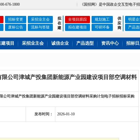
676-1800
《国招网》是中国政企交互型电子招
拟
供
告
招标变更
采招业主会
全项目跟踪
规划施工
明星企
在
应
告
废标公告
流标与答疑
拟在建项目
可研环备
产品选
建
商
在建项目
采招业主会
诚信企业
产品选型
资讯中心
招标日
装有限公司津城产投集团新能源产业园建设项目部空调材料
装有限公司津城产投集团新能源产业园建设项目部空调材料采购计划电子招标招标采购
发布时间：
2026-01-10