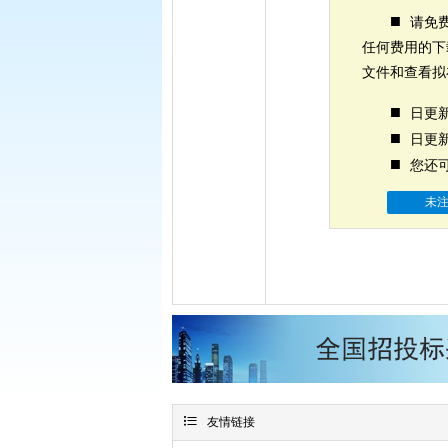
■
请免费
任何费用的下
文件和查看拟
■
日更新
■
日更新
■
您还可
未

友情链接