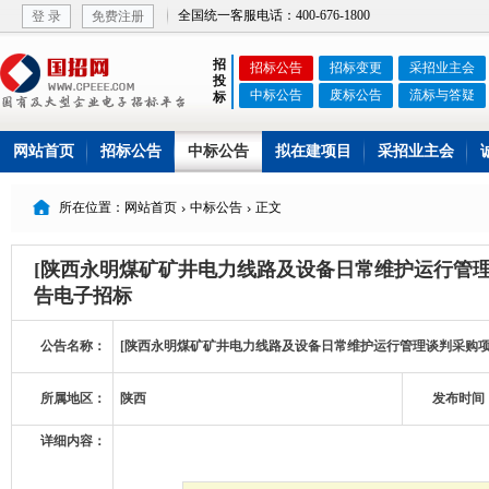
全国统一客服电话：400-676-1800
登 录
免费注册
招
招标公告
招标变更
采招业主会
投
中标公告
废标公告
流标与答疑
标
网站首页
招标公告
中标公告
拟在建项目
采招业主会

所在位置：网站首页
中标公告
正文


[陕西永明煤矿矿井电力线路及设备日常维护运行管
告电子招标
公告名称：
[陕西永明煤矿矿井电力线路及设备日常维护运行管理谈判采购项
所属地区：
陕西
发布时间
详细内容：