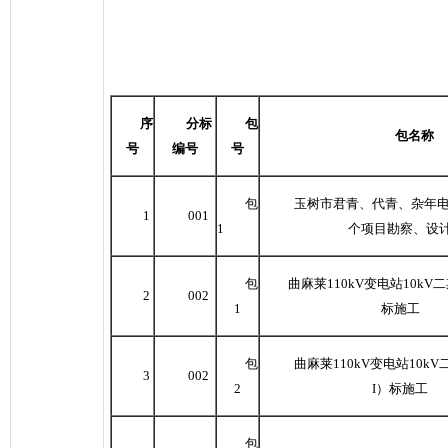
序
分标
包
包名称
号
编号
号
包
玉树市君青、代青、杂年
1
001
1
个项目勘察、设
包
曲麻莱
110kV
变电站
10kV
二
2
002
1
标施工
包
曲麻莱
110kV
变电站
10kV
3
002
2
I
）标施工
包