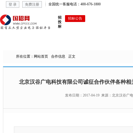
全国统一客服电话：400-676-1800
登 录
免费注册
招
招标公告
招标变更
采招业主会
投
中标公告
废标公告
流标与答疑
标
网站首页
招标公告
中标公告
拟在建项目
采招业主会
所在位置：网站首页
合作信息
正文



北京汉谷广电科技有限公司诚征合作伙伴各种相
发布日期：2017-04-19 来源：北京汉谷