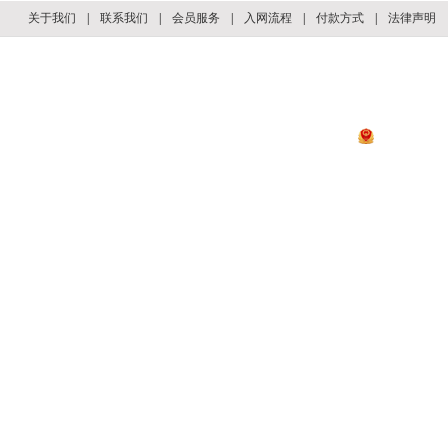
关于我们
|
联系我们
|
会员服务
|
入网流程
|
付款方式
|
法律声明
Copyright © 2008-2018
国招网
版权所有 网站所载内容及排版格式受版权法保护 严
业主单位：政府机构、国有企业及大中型民营企业 | 运营单位：北京华做科技集团有限
政府单位：
国务院国有资产管理委员会
|
中华人民共和国财政部
京ICP备1700