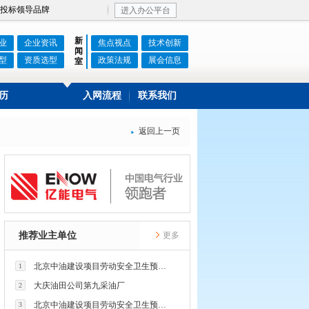
投标领导品牌
进入办公平台
新
业
企业资讯
焦点视点
技术创新
闻
型
资质选型
政策法规
展会信息
室
历
入网流程
联系我们
返回上一页

推荐业主单位
更多
北京中油建设项目劳动安全卫生预评价有限公司
1
大庆油田公司第九采油厂
2
北京中油建设项目劳动安全卫生预评价有限公司
3