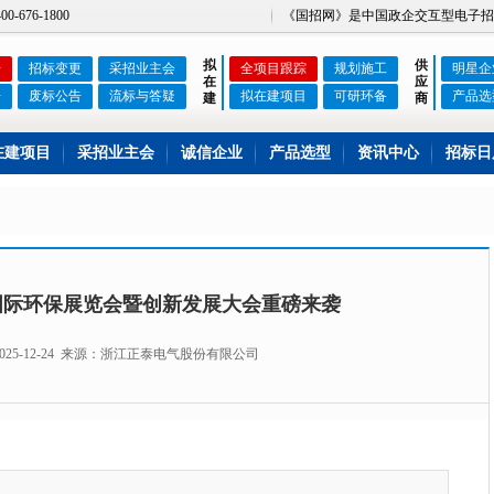
676-1800
《国招网》是中国政企交互型电子招
拟
供
告
招标变更
采招业主会
全项目跟踪
规划施工
明星企
在
应
告
废标公告
流标与答疑
拟在建项目
可研环备
产品选
建
商
在建项目
采招业主会
诚信企业
产品选型
资讯中心
招标日
国际环保展览会暨创新发展大会重磅来袭
025-12-24 来源：浙江正泰电气股份有限公司